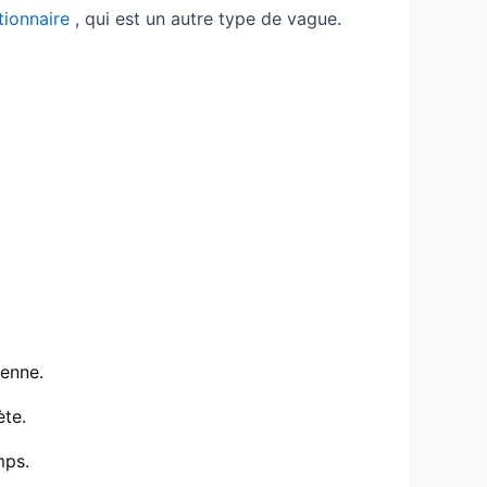
tionnaire
, qui est un autre type de vague.
yenne.
ète.
mps.