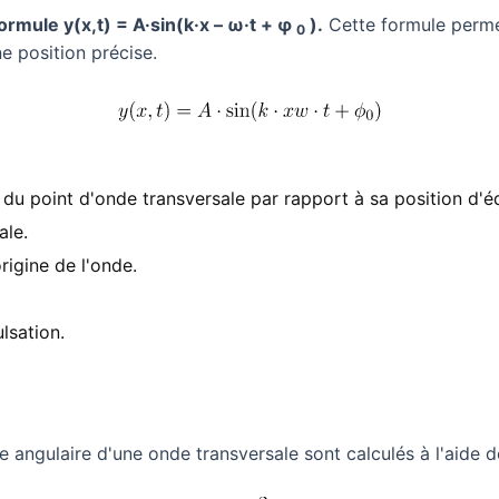
ormule y(x,t) = A·sin(k·x – ω·t + φ
).
Cette formule permet
0
ne position précise.
du point d'onde transversale par rapport à sa position d'éq
ale.
rigine de l'onde.
lsation.
 angulaire d'une onde transversale sont calculés à l'aide d