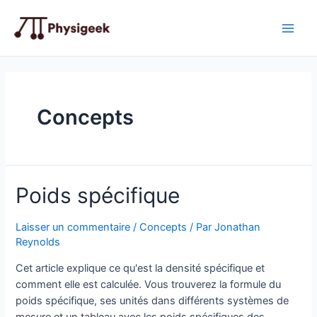
Aller
au
Main
contenu
Men
Concepts
Poids spécifique
Laisser un commentaire
/
Concepts
/ Par
Jonathan
Reynolds
Cet article explique ce qu'est la densité spécifique et
comment elle est calculée. Vous trouverez la formule du
poids spécifique, ses unités dans différents systèmes de
mesure et un tableau avec les poids spécifiques des