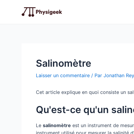
Aller
au
contenu
Salinomètre
Laisser un commentaire
/ Par
Jonathan Re
Cet article explique en quoi consiste un s
Qu'est-ce qu'un sali
Le
salinomètre
est un instrument de mesure 
instrument utilisé pour mesurer la salinité d