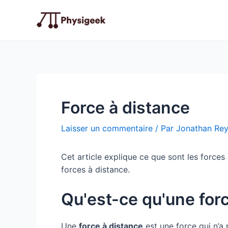
Aller
au
contenu
Force à distance
Laisser un commentaire
/ Par
Jonathan Re
Cet article explique ce que sont les forces 
forces à distance.
Qu'est-ce qu'une forc
Une
force à distance
est une force qui n’a 