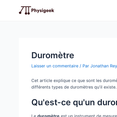
Aller
au
contenu
Duromètre
Laisser un commentaire
/ Par
Jonathan Re
Cet article explique ce que sont les duromè
différents types de duromètres qu'il existe.
Qu'est-ce qu'un duro
Le
duromètre
est un instrument de mesure u