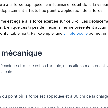
eure à la force appliquée, le mécanisme réduit donc la valeu
déplacement effectué au point d'application de la force.
me est égale à la force exercée sur celui-ci. Les déplaceme
es. Bien que ces types de mécanismes ne présentent aucun
 confortablement. Par exemple, une
simple poulie
permet un e
.
e mécanique
 mécanique et quelle est sa formule, nous allons maintenant
alculé.
m du point où la force est appliquée et à 30 cm de la charg
as de puissance est équivalente à la force de sortie via le b