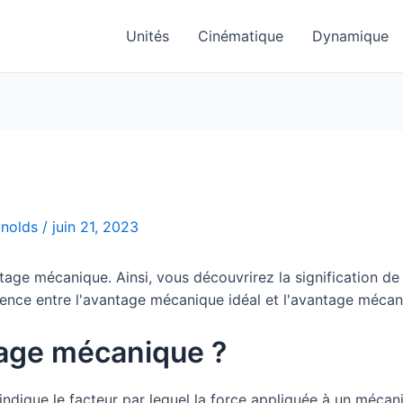
Unités
Cinématique
Dynamique
ynolds
/
juin 21, 2023
antage mécanique. Ainsi, vous découvrirez la signification 
rence entre l'avantage mécanique idéal et l'avantage mécan
tage mécanique ?
ndique le facteur par lequel la force appliquée à un mécani