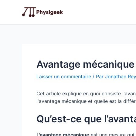
Aller
au
contenu
Avantage mécanique
Laisser un commentaire
/ Par
Jonathan Re
Cet article explique en quoi consiste l'av
l'avantage mécanique et quelle est la diffé
Qu’est-ce que l’avan
L'avantage mécanique
est une mesure qui i